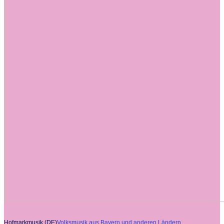
Hofmarkmusik (DE)
Volksmusik aus Bayern und anderen Ländern