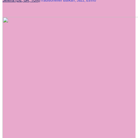
Seféria (DE, GR, TUN)
Traditioneller Balkan, Jazz, Ethno