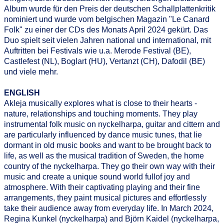
Album wurde für den Preis der deutschen Schallplattenkritik
nominiert und wurde vom belgischen Magazin "Le Canard
Folk" zu einer der CDs des Monats April 2024 gekürt. Das
Duo spielt seit vielen Jahren national und international, mit
Auftritten bei Festivals wie u.a. Merode Festival (BE),
Castlefest (NL), Boglart (HU), Vertanzt (CH), Dafodil (BE)
und viele mehr.
ENGLISH
Akleja musically explores what is close to their hearts -
nature, relationships and touching moments. They play
instrumental folk music on nyckelharpa, guitar and cittern and
are particularly influenced by dance music tunes, that lie
dormant in old music books and want to be brought back to
life, as well as the musical tradition of Sweden, the home
country of the nyckelharpa. They go their own way with their
music and create a unique sound world fullof joy and
atmosphere. With their captivating playing and their fine
arrangements, they paint musical pictures and effortlessly
take their audience away from everyday life. In March 2024,
Regina Kunkel (nyckelharpa) and Björn Kaidel (nyckelharpa,